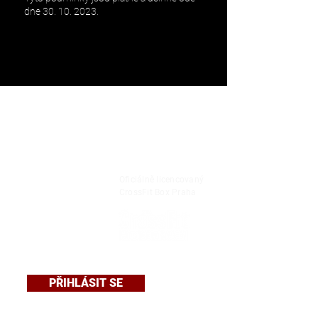
dne
30. 10. 2023
.
Oficiálně licencovaný
CrossFit Box Praha
PŘIHLÁSIT SE