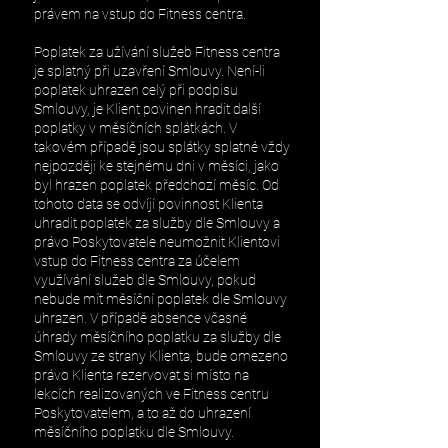
právem na vstup do Fitness centra.
Poplatek za užívání služeb Fitness centra
je splatný při uzavření Smlouvy. Není-li
poplatek uhrazen celý při podpisu
Smlouvy, je Klient povinen hradit další
poplatky v měsíčních splátkách. V
takovém případě jsou splátky splatné vždy
nejpozději ke stejnému dni v měsíci, jako
byl hrazen poplatek předchozí měsíc. Od
tohoto data se odvíjí povinnost Klienta
uhradit poplatek za služby dle Smlouvy a
právo Poskytovatele neumožnit Klientovi
vstup do Fitness centra za účelem
využívání služeb dle Smlouvy, pokud
nebude mít měsíční poplatek dle Smlouvy
uhrazen. V případě absence včasné
úhrady měsíčního poplatku za služby dle
Smlouvy ze strany Klienta, bude omezeno
právo Klienta rezervovat si místo na
lekcích realizovaných ve Fitness centru
Poskytovatelem, a to až do uhrazení
měsíčního poplatku dle Smlouvy.