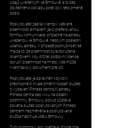
údajů uvedených ve Smlouvě, a to bez
zbytečného odkladu poté, co k této změně
došlo.
Poskytovatel zasílá Klientovi veškeré
písemnosti e-mailem jako preferovanou
formou komunikace, případně na adresu
uvedenou ve Smlouvě, nebo jím poslední
udanou adresu. V případě pochybností se
má za to, že písemnost byla doručena
okamžikem, kdy držitel poštovní licence
doručil písemnost na místo, kde může
Klient takový dokument převzít.
Poskytovatel je oprávněn kdykoliv
přechodně či trvale změnit rozsah služeb
či vybavení Fitness centra či adresu
Fitness centra bez vlivu na ostatní
podmínky Smlouvy, pokud zůstává
povaha služeb poskytovaných Fitness
centrem nezměněna a poskytovaná
služba naplňuje účelu Smlouvy.
Tyto podmínky jsou platné a účinné ode