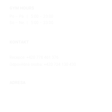
GYM HOURS
Po – Pá | 5:00 – 23:00
So – Ne. | 5:00 – 23:00
KONTAKT
holesovice@bubalus.cz
Recepce:
+420 778 461 376
Odpovědná osoba:
+420 724 130 430
ADRESA
Přívozní 1054/2
Praha 7 Holešovice, 170 00