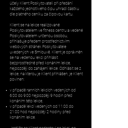
účely Klient Poskytovateli při předání
každého jednotlivého čipu uhradí částku
dle platného ceníku za čipovou kartu.
Klient se na lekce realizované
Poskytovatelem ve fitness centru a vedené
Poskytovatelem určenou osobou,
přihlašuje předem prostřednictvím
webových stránek Poskytovatele
uvedených ve Smlouvě. Klient je oprávněn
se na vedenou lekci přihlásit
bezprostředně před konáním lekce,
nejpozději do zahájení lekce. Odhlásit se z
lekce, na kterou je Klient přihlášen, je Klient
povinen:
v případě ranních lekcích vedených od
6:00 do 9:00 nejpozději 9 hodin před
konáním této lekce,
v případě lekcí vedených od 11:00 do
21:00 hod nejpozději 2 hodiny před
konáním lekce.