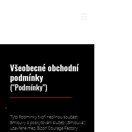
Všeobecné obchodní
podmínky
("Podmínky")
Tyto Podmínky tvoří nedílnou součást
Smlouvy o poskytování služeb („Smlouva“)
uzavřené mezi Bizon Courage Factory