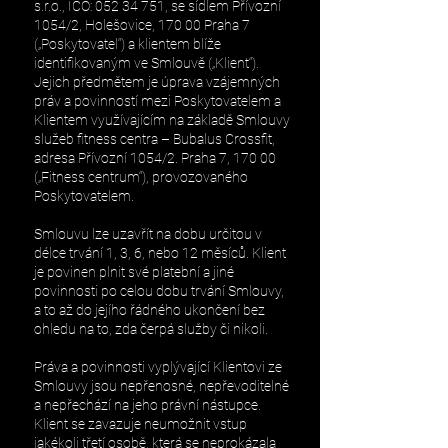
s.r.o., IČO:
052 34 751
, se sídlem Přívozní
1054/2, Holešovice, 170 00 Praha 7
(„Poskytovatel“) a klientem blíže
identifikovaným ve Smlouvě („Klient“).
Jejich předmětem je úprava vzájemných
práv a povinností mezi Poskytovatelem a
Klientem využívajícím na základě Smlouvy
služeb fitness centra – Bubalus Crossfit,
adresa Přívozní 1054/2. Praha 7, 170 00
(„Fitness centrum“), provozovaného
Poskytovatelem.
Smlouvu lze uzavřít na dobu určitou v
délce trvání 1, 3, 6, nebo 12 měsíců. Klient
je povinen plnit své platební a jiné
povinnosti po celou dobu trvání Smlouvy,
a to až do jejího řádného ukončení bez
ohledu na to, zda čerpá služby či nikoli.
Práva a povinnosti vyplývající Klientovi ze
Smlouvy jsou nepřenosné, nepřevoditelné
a nepřechází na jeho právní nástupce.
Klient se zavazuje neumožnit vstup
jakékoli třetí osobě, která se neprokázala