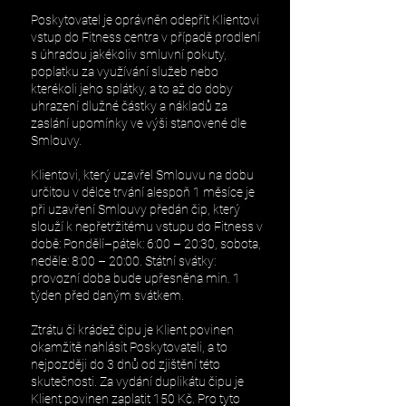
Poskytovatel je oprávněn odepřít Klientovi
vstup do Fitness centra v případě prodlení
s úhradou jakékoliv smluvní pokuty,
poplatku za využívání služeb nebo
kterékoli jeho splátky, a to až do doby
uhrazení dlužné částky a nákladů za
zaslání upomínky ve výši stanovené dle
Smlouvy.
Klientovi, který uzavřel Smlouvu na dobu
určitou v délce trvání alespoň 1 měsíce je
při uzavření Smlouvy předán čip, který
slouží k nepřetržitému vstupu do Fitness v
době: Pondělí–pátek: 6:00 – 20:30, sobota,
neděle: 8:00 – 20:00. Státní svátky:
provozní doba bude upřesněna min. 1
týden před daným svátkem.
Ztrátu či krádež čipu je Klient povinen
okamžitě nahlásit Poskytovateli, a to
nejpozději do 3 dnů od zjištění této
skutečnosti. Za vydání duplikátu čipu je
Klient povinen zaplatit 150 Kč. Pro tyto