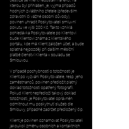
Jestliže se Klient nedostaví na lekci, na
kterou byl přihlášen, je, vyjma případů
hodných zvláštního zřetele (především
zdravotní či vážné osobní důvody),
povinen uhradit Poskytovateli smluvní
pokutu ve výši 200 Kč. Takto vzniklá
pohledávka Poskytovatele po Klientovi
bude Klientovi známa z klientského
portálu, kde má Klient založen účet, a bude
splatná nejpozději při dalším měsíční
platbě členství Klienta v souladu se
Smlouvou.
V případě pochybností o totožnosti je
Klient po vyzvání Poskytovatele, resp. jeho
zaměstnanců, povinen předložit platný
doklad totožnosti opatřený fotografií.
Pokud Klient nepředloží takový doklad
totožnosti, je Poskytovatel oprávněn
odmítnout mu poskytnutí služeb dle
Smlouvy, případně zadržet předložený čip.
Klient je povinen oznamovat Poskytovateli
jakoukoli změnu osobních a kontaktních