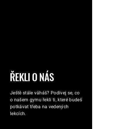
​ŘEKLI O NÁS
Ještě stále váháš? Podívej se, co
o našem
gymu
řekli ti, které budeš
potkávat třeba na vedených
lekcích.