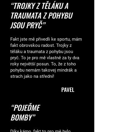
“TROJKY Z TĚLÁKU A
TRAUMATA Z POHYBU
JSOU PRYČ”
Fakt jste mě přivedli ke sportu, mám
fakt obrovskou radost. Trojky z
těláku a traumata z pohybu jsou
pryč. T
o je pro mě vlastně za ty dva
roky největší posun. To, že z toho
pohybu nemám takovej mindrák a
strach jako na střední!
PAVEL
“POJEĎME
BOMBY”
Díky kámo, fakt to pro mě bylo