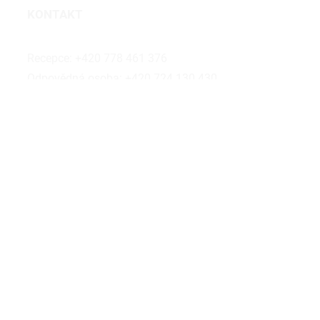
KONTAKT
holesovice@bubalus.cz
Recepce:
+420 778 461 376
Odpovědná osoba:
+420 724 130 430
ADRESA
Přívozní 1054/2
Praha 7 Holešovice, 170 00
SOCIÁLNÍ SÍTĚ