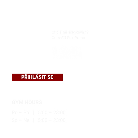
Oficiálně licencovaný
CrossFit Box Praha
PŘIHLÁSIT SE
GYM HOURS
Po – Pá | 5:00 – 23:00
So – Ne. | 5:00 – 23:00