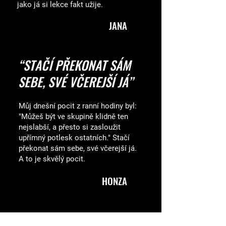
jako já si lekce fakt užije.
JANA
“STAČÍ PŘEKONAT SÁM
SEBE, SVÉ VČEREJŠÍ JÁ”
Můj dnešní pocit z ranní hodiny byl:
"Můžeš být ve skupině klidně ten
nejslabší, a přesto si zasloužit
upřímný potlesk ostatních." Stačí
překonat sám sebe, své včerejší já.
A to je skvělý pocit.
HONZA