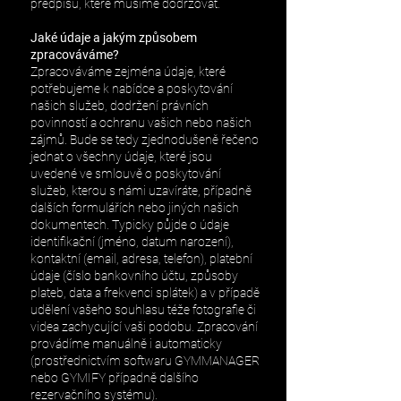
předpisů, které musíme dodržovat.
Jaké údaje a jakým způsobem
zpracováváme?
Zpracováváme zejména údaje, které
potřebujeme k nabídce a poskytování
našich služeb, dodržení právních
povinností a ochranu vašich nebo našich
zájmů. Bude se tedy zjednodušeně řečeno
jednat o všechny údaje, které jsou
uvedené ve smlouvě o poskytování
služeb, kterou s námi uzavíráte, případně
dalších formulářích nebo jiných našich
dokumentech. Typicky půjde o údaje
identifikační (jméno, datum narození),
kontaktní (email, adresa, telefon), platební
údaje (číslo bankovního účtu, způsoby
plateb, data a frekvenci splátek) a v případě
udělení vašeho souhlasu téže fotografie či
videa zachycující vaši podobu.
Zpracování
provádíme manuálně i automaticky
(prostřednictvím softwaru GYMMANAGER
nebo GYMIFY případně dalšího
rezervačního systému).