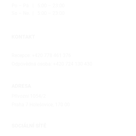
Po – Pá | 5:00 – 23:00
So – Ne. | 5:00 – 23:00
KONTAKT
holesovice@bubalus.cz
Recepce:
+420 778 461 376
Odpovědná osoba:
+420 724 130 430
ADRESA
Přívozní 1054/2
Praha 7 Holešovice, 170 00
SOCIÁLNÍ SÍTĚ