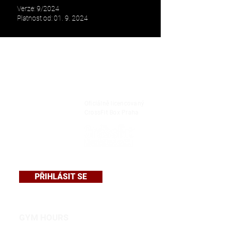
Verze: 9/2024
Platnost od: 01. 9. 2024
Oficiálně licencovaný
CrossFit Box Praha
PŘIHLÁSIT SE
GYM HOURS