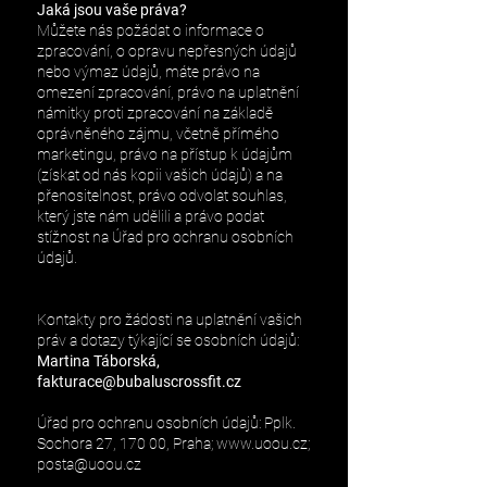
Jaká jsou vaše práva?
Můžete nás požádat o informace o
zpracování, o opravu nepřesných údajů
nebo výmaz údajů, máte právo na
omezení zpracování, právo na uplatnění
námitky proti zpracování na základě
oprávněného zájmu, včetně přímého
marketingu, právo na přístup k údajům
(získat od nás kopii vašich údajů) a na
přenositelnost, právo odvolat souhlas,
který jste nám udělili a právo podat
stížnost na Úřad pro ochranu osobních
údajů.
Kontakty pro žádosti na uplatnění vašich
práv a dotazy týkající se osobních údajů:
Martina Táborská,
fakturace@bubaluscrossfit.cz
Úřad pro ochranu osobních údajů: Pplk.
Sochora 27, 170 00, Praha;
www.uoou.cz
;
posta@uoou.cz