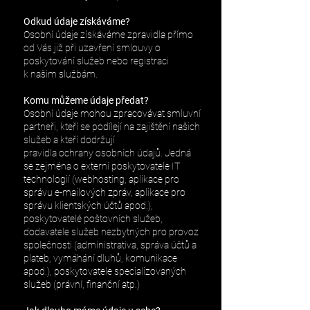
Odkud údaje získáváme?
Osobní údaje získáváme zpravidla přímo
od Vás již při uzavření smlouvy o
poskytování služeb nebo registraci
k našim službám.
Komu můžeme údaje předat?
Osobní údaje mohou zpracovávat smluvní
partneři, kteří se podílejí na zajištění našich
služeb a kteří dodržují
pravidla ochrany osobních údajů. Jedná
se zejména o externí poskytovatele IT
technologií (webhosting, aplikace pro
správu e-mailových zpráv, aplikace pro
správu klientských účtů apod.),
poskytovatelé poštovních služeb,
dodavatele služeb nezbytných pro provoz
společnosti (administrativa, správa účtů a
plateb, vymáhání dluhů, komunikace
apod.), poskytovatele specializovaných
služeb (právní, finanční atp.)