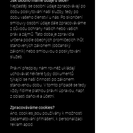
Jak dlouho máme údaje u sebe?
Nejčastěji se osobní údaje zpracovávají po
dobu poskytování naší služby, tedy po
dobu vašeho členství u nás. Po skončení
smlouvy osobní údaje dále zpracováváme
z důvodu ochrany našich nebo vašich
práv a zájmů. Tato doba je zpravidla
určena podle obecných promlčecích lhůt
stanovených zákonem (občanský
zákoník) nebo smlouvou o poskytování
služeb.
Právní předpisy nám rovněž ukládají
uchovávat některé typy dokumentů
týkající se naší činnosti po zákonem
stanovenou dobu. V tomto případě se tedy
vždy řídíme platnou právní úpravou, např.
z oblasti daňové a účetní.
Zpracováváme cookies?
Ano, cookies jsou používány k možnosti
zapamatování přihlášení, k personalizaci
reklam apod.