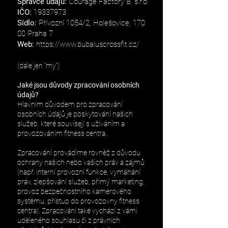
Správce údajů:
Courage Factory B, s.r.o.
IČO:
19337973
Sídlo:
Přívozní 1054/2, Holešovice, 170
00 Praha 7
Web:
https://www.bubaluscrossfit.cz/
(dále jen “my”)
Jaké jsou důvody zpracování osobních
údajů?
Hlavním důvodem pro zpracování
osobních údajů je poskytování našich
služeb, které souvisejí s užíváním a
provozováním fitness centra.
Zpracování provádíme rovněž z důvodu
ochrany našich nebo vašich práv a zájmů
(např. interní provozní funkce, vymáhání
práv, zlepšování služeb, přímý marketing,
provoz bezpečnostního kamerového
systému, přístup do provozovny fitness
centra). Zpracování také vychází z vámi
uděleného souhlasu či z právních