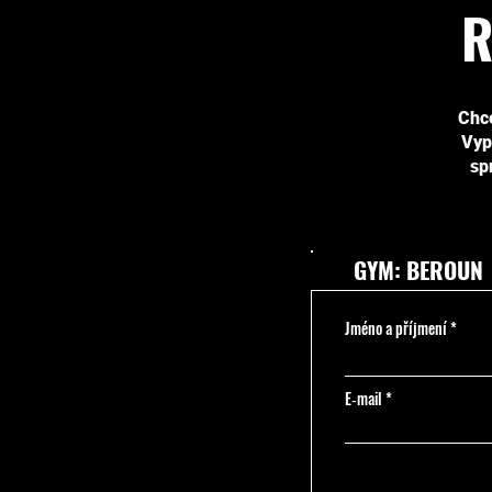
R
Chce
Vypn
sp
GYM: BEROUN
Jméno a příjmení
E‑mail