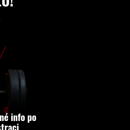
U!
né info po
straci