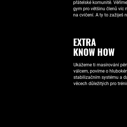
přátelské komunitě. Věříme,
gym pro většinu členů víc 
na cvičení. A ty to zažiješ n
EXTRA
KNOW HOW
Ukážeme
ti
masírování pě
válcem, povíme o hlubok
stabilizačním systému a d
věcech důležitých pro tréni