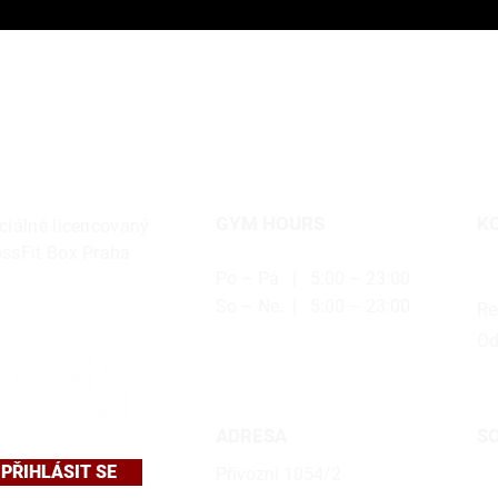
GYM HOURS
K
ciálně licencovaný
ossFit Box Praha
Po – Pá | 5:00 – 23:00
ho
So – Ne. | 5:00 – 23:00
Re
Od
ADRESA
SO
PŘIHLÁSIT SE
Přívozní 1054/2