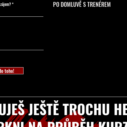
PO DOMLUVĚ S TRENÉREM
 zájem?
do toho!
UJEŠ JEŠTĚ TROCHU H