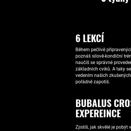
6 LEKCÍ
Během pečlivě připravených
poznáš silově-kondiční tré
naučíš se správné provede
základních cviků. A taky s
vedením našich zkušených 
pořádně zapotíš.
BUBALUS CRO
EXPEREINCE
Zjistíš, jak skvělé je
pobýt
v