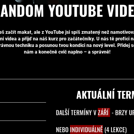
ANDOM YOUTUBE VID
š začít makat, ale z YouTube jsi spíš zmatený než namotivo
i videa a přijď na náš kurz pro začátečníky. U nás tě profíci 
rávnou techniku a posunou tvou kondici na nový level. Přidej s
nám a konečně cvič naplno – a správně!
AKTUÁLNÍ TER
DALŠÍ TERMÍNY V
ZÁŘÍ
- BRZY U
NEBO
INDIVIDUÁLNĚ
(4 LEKCE)