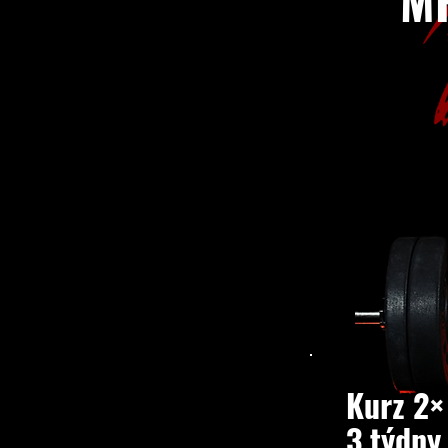
M
Kurz 2×
3 týdny