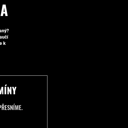
EA
vaný?
naučí
e k
MÍNY
PŘESNÍME.