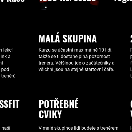
MALÁ SKUPINA
 lekcí
Kurzu se účastní maximálně 10 lidí,
nink a
takže se ti dostane plná pozornost
ní
trenéra. Většinou jde o začátečníky a
e pod
všichni jsou na stejné startovní čáře.
trenérů
SSFIT
POTŘEBNÉ
CVIKY
 naší
V malé skupince lidí budete s trenérem