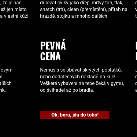
 že je náš
drilovat cviky jako dřep, mrtvý tah, tlak,
než jen místo
snatch (trh), clean (přemístění), přítah na
a vlastní kůži!
hrazdě, stojku a mnoho dalších.
PEVNÁ
CENA
novým
Nemusíš se obávat skrytých poplatků,
ém
nebo dodatečných nákladů na kurz.
alších
Veškeré vybavení na tebe čeká v gymu,
nk.
od švihadel až po bradla.
Ok, beru, jdu do toho!