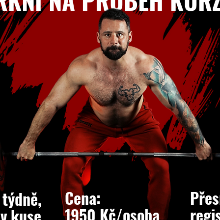
RKNI NA PRŮBĚH KURZ
Cena:
Přes
 týdně,
1950 Kč/osoba
regi
 v kuse