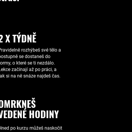
2 X TÝDNĚ
Pravidelně rozhýbeš své tělo a
postupně se dostaneš do
formy, o které se ti nezdálo.
Lekce začínají až po práci, a
tak si na ně snáze najdeš čas.
OMRKNEŠ
VEDENÉ HODINY
Hned po kurzu můžeš naskočit