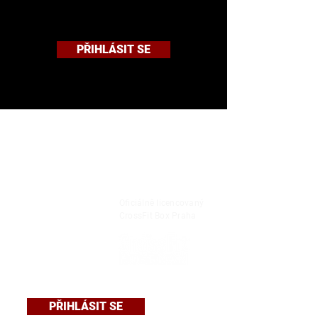
PŘIHLÁSIT SE
Oficiálně licencovaný
CrossFit Box Praha
PŘIHLÁSIT SE