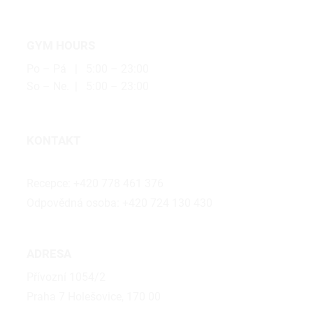
GYM HOURS
Po – Pá | 5:00 – 23:00
So – Ne. | 5:00 – 23:00
KONTAKT
holesovice@bubalus.cz
Recepce:
+420 778 461 376
Odpovědná osoba:
+420 724 130 430
ADRESA
Přívozní 1054/2
Praha 7 Holešovice, 170 00