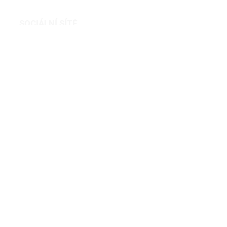
SOCIÁLNÍ SÍTĚ
PŘIHLÁSIT SE