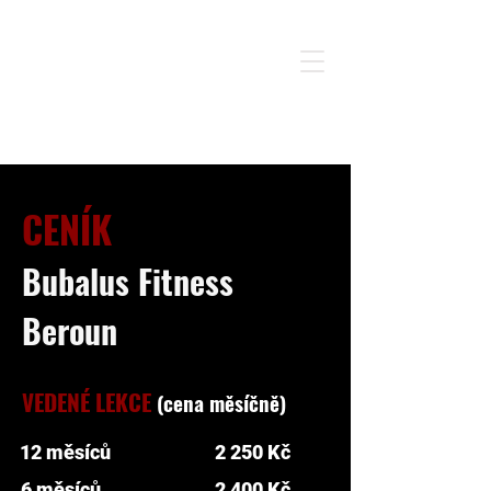
CENÍK
Bubalus Fitness
Beroun
VEDENÉ LEKCE
(cena měsíčně)
12 měsíců
2 250 Kč
6 měsíců
2 400 Kč