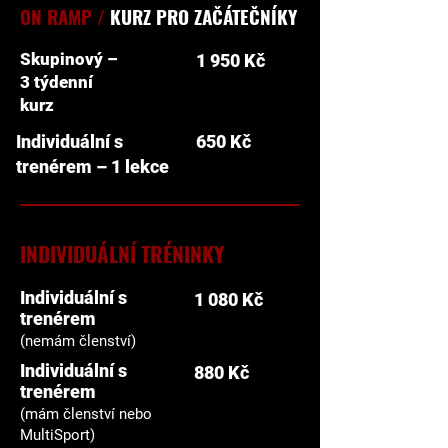
ON RAMP /
KURZ PRO ZAČÁTEČNÍKY
Skupinový –
1 950 Kč
3 týdenní
kurz
Individuální s
650 Kč
trenérem – 1 lekce
INDIVIDUÁLNÍ TRÉNINKY
Individuální s
1 080 Kč
trenérem
(nemám členství)
Individuální s
880 Kč
trenérem
(mám členství nebo
MultiSport)