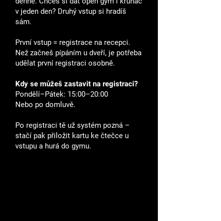
denně. Chceš si dát open gym i kruháč
v jeden den? Druhý vstup si hradíš
sám.
První vstup = registrace na recepci.
Než začneš pípáním u dveří, je potřeba
udělat první registraci osobně.
Kdy se můžeš zastavit na registraci?
Pondělí–Pátek: 15:00–20:00
Nebo po domluvě.
Po registraci tě už systém pozná –
stačí pak přiložit kartu ke čtečce u
vstupu a hurá do gymu.
DALŠÍ
INFO