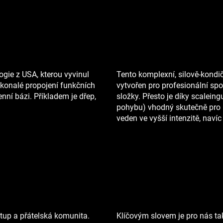
ogie z USA, kterou vyvinul
Tento komplexní, silově-kondi
konalé propojení funkčních
vytvořen pro profesionální sp
ní bázi. Příkladem je dřep,
složky. Přesto je díky scalein
pohybu) vhodný skutečně pro k
veden ve vyšší intenzitě, naví
stup a přátelská komunita.
Klíčovým slovem je pro nás ta