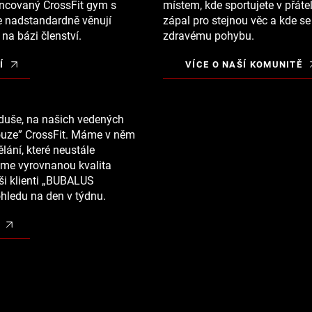
ncovaný CrossFit gym s
místem, kde sportujete v přátel
se nadstandardně věnují
zápal pro stejnou věc a kde s
na bázi členství.
zdravému pohybu.
Í
VÍCE O NAŠÍ KOMUNITĚ
noduše, na našich vedených
pouze” CrossFit. Máme v něm
lání, které neustále
eme vyrovnanou kvalita
ši
klienti „BUBALUS
ledu na den v týdnu.