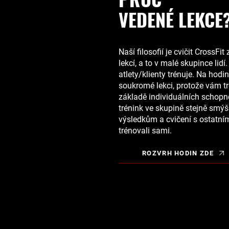
VEDENÉ LEKCE
Naší filosofií je cvičit CrossF
lekcí, a to v malé skupince lidí
atlety/klienty trénuje. Na hodi
soukromé lekci, protože vám tr
základě individuálních schopn
trénink ve skupině stejně smýšl
výsledkům a cvičení s ostatními
trénovali sami.
ROZVRH HODIN ZDE