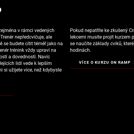
?
it zejména v rámci vedených
Pokud nepatříte ke zkušený C
. Trenér nepředcvičuje, ale
lekcemi musíte projít kurzem 
ně se budete cítit téměř jako na
se naučíte základy cviků, kter
enér trénink vždy upraví na
hodinách.
ostí a dovedností. Navíc
VÍCE O KURZU ON RAMP
ejících lidí vede k lepším
 si užijete více, než kdybyste