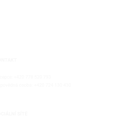
ONTAKT
roun@bubalus.cz
cepce: +420 778 520 793
povědná osoba: +420 724 130 430
CIÁLNÍ SÍTĚ