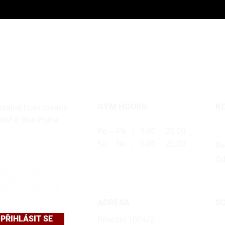
GYM HOURS
K
ciálně licencovaný
ossFit Box Praha
Po – Pá | 5:00 – 23:00
ho
So – Ne. | 5:00 – 23:00
Re
Od
ADRESA
SO
PŘIHLÁSIT SE
Přívozní 1054/2