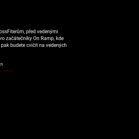
rossFiterům, před vedenými
pro začátečníky On Ramp, kde
é pak budete cvičit na vedených