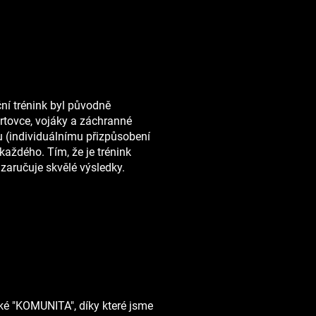
ční trénink byl původně
ortovce, vojáky a záchranné
gu (individuálnímu přizpůsobení
aždého. Tím, že je trénink
c zaručuje skvělé výsledky.
ké "KOMUNITA", díky které jsme