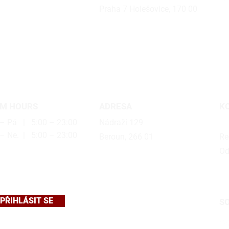
Praha 7 Holešovice, 170 00
M HOURS
ADRESA
K
– Pá | 5:00 – 23:00
Nádraží 129
be
– Ne. | 5:00 – 23:00
Beroun, 266 01
Re
Od
PŘIHLÁSIT SE
SO