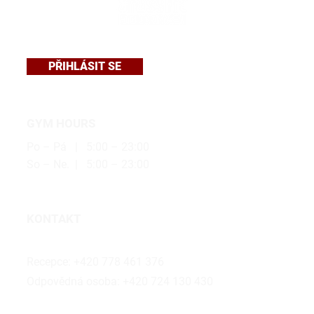
PŘIHLÁSIT SE
GYM HOURS
Po – Pá | 5:00 – 23:00
So – Ne. | 5:00 – 23:00
KONTAKT
holesovice@bubalus.cz
Recepce:
+420 778 461 376
Odpovědná osoba:
+420 724 130 430