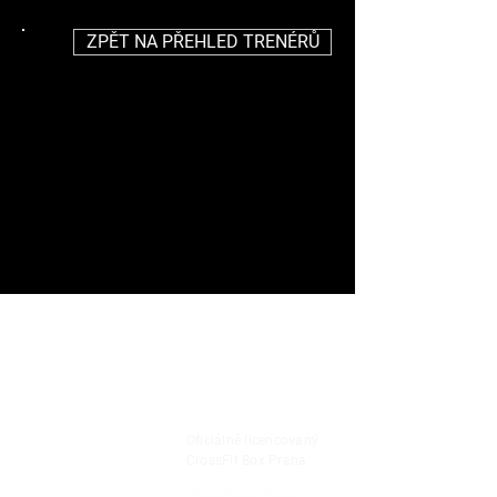
ZPĚT NA PŘEHLED TRENÉRŮ
Oficiálně licencovaný
CrossFit Box Praha